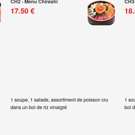
CH2 - Menu Chirashi
CH3 
17.50 €
18.
1 soupe, 1 salade, assortiment de poisson cru
1 so
dans un bol de riz vinaigré
bol d