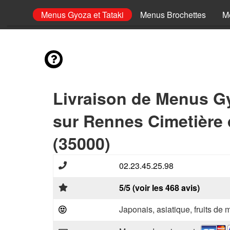
ashimi
Menus Gyoza et Tataki
Menus Brochettes
M
Livraison de Menus Gy
sur Rennes Cimetière d
(35000)
02.23.45.25.98
5/5 (voir les 468 avis)
Japonais, asiatique, fruits de 