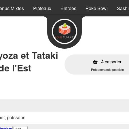
enus Mixtes
Plateaux
Entrées
Poké Bowl
Sashi
oza et Tataki
À emporter
e l'Est
Précommande possible
mer, poissons