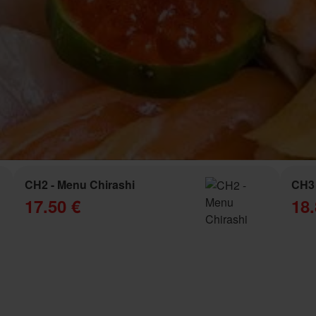
CH2 - Menu Chirashi
CH3 
17.50 €
18.