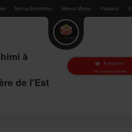
aki
Menus Brochettes
Menus Mixtes
Plateaux
E
himi à
À emporter
Précommande possible
re de l'Est