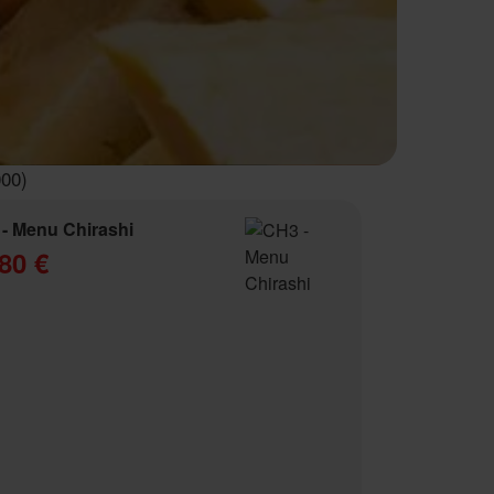
000)
- Menu Chirashi
80 €