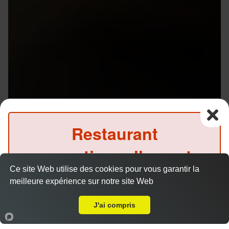
Restaurant
exceptionnellement
Ce site Web utilise des cookies pour vous garantir la
fermé ce midi
meilleure expérience sur notre site Web
Livraison sur Rennes Antrain
(Précommande possible)
J'ai compris
Accueil
Panier
Compte