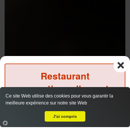
Restaurant
exceptionnellement
Ce site Web utilise des cookies pour vous garantir la
fermé ce midi
meilleure expérience sur notre site Web
A Emporter sur Rennes Antrain
(Précommande possible)
J'ai compris
Menu V1 - Gyoza
14.50 €
Accueil
Panier
Compte