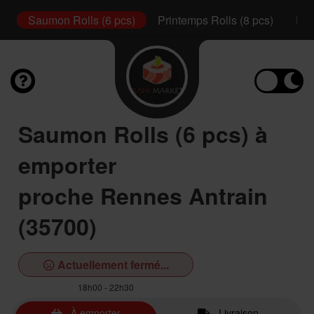
s)
Saumon Rolls (6 pcs)
Printemps Rolls (8 pcs)
Pla
Saumon Rolls (6 pcs) à
emporter
proche Rennes Antrain
(35700)
Actuellement fermé...
18h00 - 22h30
À emporter
Livraison