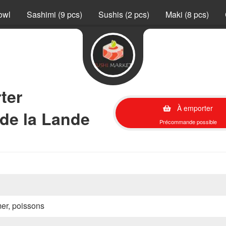
owl
Sashimi (9 pcs)
Sushis (2 pcs)
Maki (8 pcs)
ter
À emporter
de la Lande
Précommande possible
mer, poissons