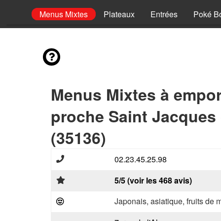
hettes
Menus Mixtes
Plateaux
Entrées
Poké B
Menus Mixtes à empor
proche Saint Jacques 
(35136)
02.23.45.25.98
5/5 (voir les 468 avis)
Japonais, asiatique, fruits de 