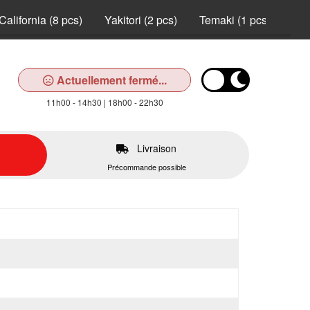
California (8 pcs)
Yakitori (2 pcs)
Temaki (1 pcs)
Nei
Actuellement fermé...
11h00 - 14h30 | 18h00 - 22h30
Livraison
Précommande possible