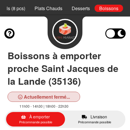
Rolls (8 pcs)
Plats Chauds
Desserts
Boissons
Boissons à emporter
proche Saint Jacques de
la Lande (35136)
Actuellement fermé...
11h00 - 14h30 | 18h00 - 22h30
À emporter
Livraison
Précommande possible
Précommande possible