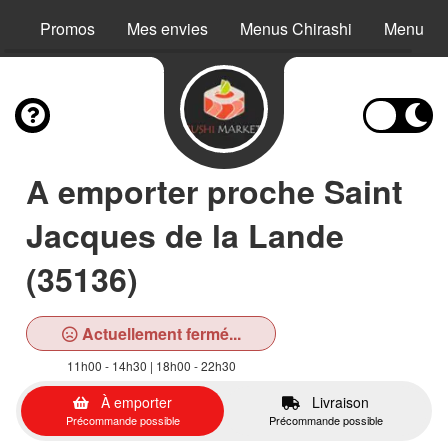
Promos
Mes envies
Menus Chirashi
Menus S
A emporter proche Saint
Jacques de la Lande
(35136)
Actuellement fermé...
11h00 - 14h30 | 18h00 - 22h30
À emporter
Livraison
Précommande possible
Précommande possible