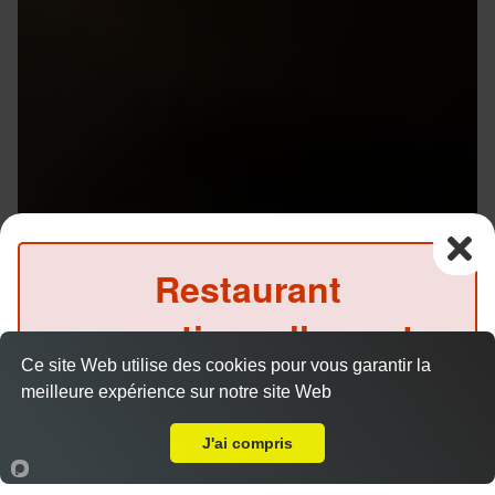
Restaurant
exceptionnellement
Ce site Web utilise des cookies pour vous garantir la
fermé ce midi
meilleure expérience sur notre site Web
A Emporter sur Saint Jacques de la Lande Aeroport
(Précommande possible)
J'ai compris
Accueil
Panier
Compte