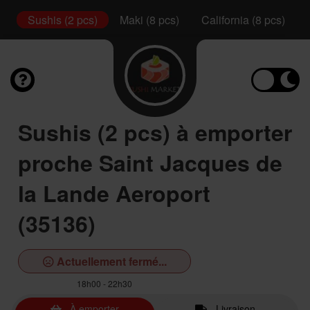
s)
Sushis (2 pcs)
Maki (8 pcs)
California (8 pcs)
Sushis (2 pcs) à emporter
proche Saint Jacques de
la Lande Aeroport
(35136)
Actuellement fermé...
18h00 - 22h30
À emporter
Livraison