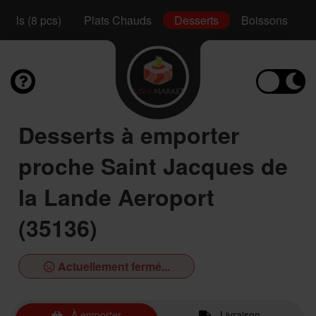
Rolls (8 pcs)
Plats Chauds
Desserts
Boissons
Desserts à emporter
proche Saint Jacques de
la Lande Aeroport
(35136)
Actuellement fermé...
À emporter
Livraison