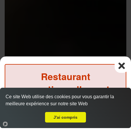
Restaurant
exceptionnellement
Ce site Web utilise des cookies pour vous garantir la
fermé ce soir
meilleure expérience sur notre site Web
A Emporter sur Saint Jacques de la Lande Aeroport
(Précommande possible)
J'ai compris
Menu V1 - Gyoza
14.50 €
Accueil
Panier
Compte