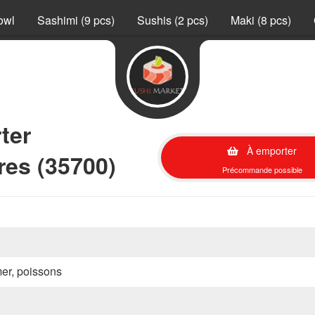
owl
Sashimi (9 pcs)
Sushis (2 pcs)
Maki (8 pcs)
ter
À emporter
es (35700)
Précommande possible
mer, poissons