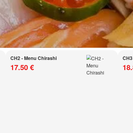
CH2 - Menu Chirashi
CH3 
17.50 €
18.