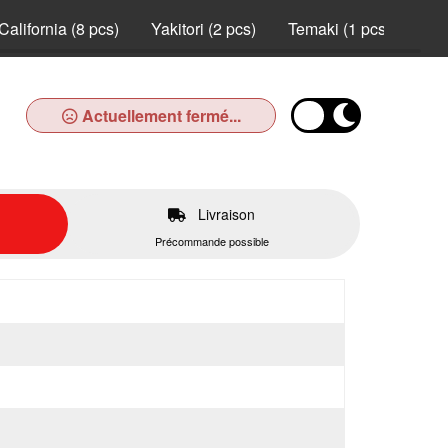
California (8 pcs)
Yakitori (2 pcs)
Temaki (1 pcs)
Nei
Actuellement fermé...
Livraison
Précommande possible