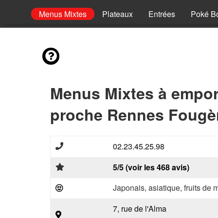
hettes
Menus Mixtes
Plateaux
Entrées
Poké B
Menus Mixtes à empor
proche Rennes Fougèr
02.23.45.25.98
5/5 (voir les 468 avis)
Japonais, asiatique, fruits de 
7, rue de l'Alma