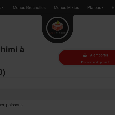
aki
Menus Brochettes
Menus Mixtes
Plateaux
E
himi à
À emporter
Précommande possible
0)
mer, poissons