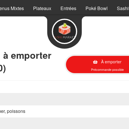
enus Mixtes
Plateaux
Entrées
Poké Bowl
Sashi
 à emporter
À emporter
0)
Précommande possible
mer, poissons