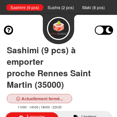
l
Sashimi (9 pcs)
Sushis (2 pcs)
Maki (8 pcs)
Ca
Sashimi (9 pcs) à
emporter
proche Rennes Saint
Martin (35000)
Actuellement fermé...
11h00 - 14h30 | 18h00 - 22h30
À emporter
Livraison