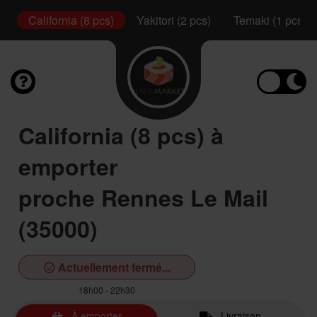
s)
California (8 pcs)
Yakitori (2 pcs)
Temaki (1 pcs)
California (8 pcs) à
emporter
proche Rennes Le Mail
(35000)
Actuellement fermé...
18h00 - 22h30
À emporter
Livraison