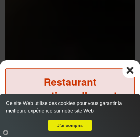
Restaurant
exceptionnellement
Ce site Web utilise des cookies pour vous garantir la
fermé ce midi
meilleure expérience sur notre site Web
A Emporter sur Rennes Le Mail
(Précommande possible)
J'ai compris
Menu V1 - Gyoza
14.50 €
Accueil
Panier
Compte